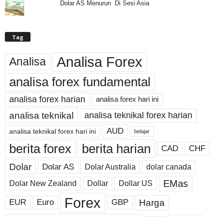
Dolar AS Menurun Di Sesi Asia
Tag
Analisa Forex
Analisa
analisa forex fundamental
analisa forex harian
analisa forex hari ini
analisa teknikal
analisa teknikal forex harian
AUD
analisa teknikal forex hari ini
belajar
berita forex
berita harian
CAD
CHF
Dolar
Dolar AS
Dolar Australia
dolar canada
EMas
Dolar New Zealand
Dollar
Dollar US
Forex
Harga
EUR
Euro
GBP