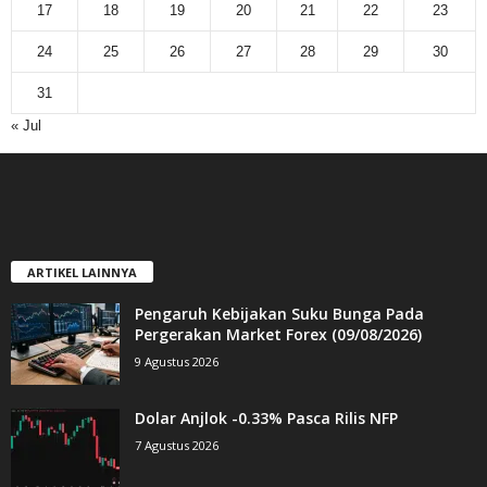
17
18
19
20
21
22
23
24
25
26
27
28
29
30
31
« Jul
ARTIKEL LAINNYA
Pengaruh Kebijakan Suku Bunga Pada
Pergerakan Market Forex (09/08/2026)
9 Agustus 2026
Dolar Anjlok -0.33% Pasca Rilis NFP
7 Agustus 2026