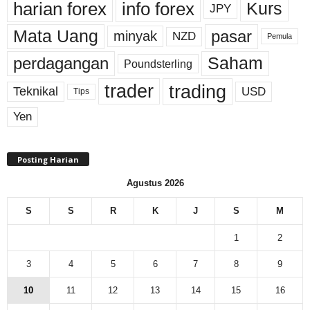
harian forex
info forex
Kurs
JPY
Mata Uang
pasar
minyak
NZD
Pemula
perdagangan
Saham
Poundsterling
trading
trader
Teknikal
USD
Tips
Yen
Posting Harian
Agustus 2026
S
S
R
K
J
S
M
1
2
3
4
5
6
7
8
9
10
11
12
13
14
15
16