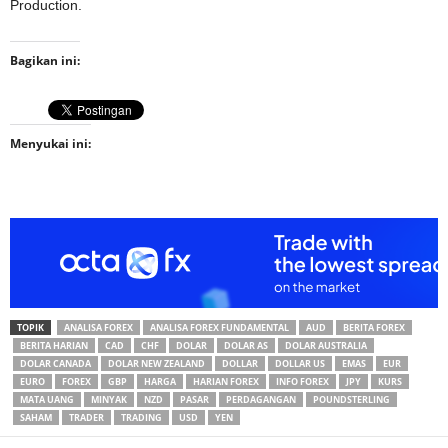
Production.
Bagikan ini:
Menyukai ini:
TOPIK
ANALISA FOREX
ANALISA FOREX FUNDAMENTAL
AUD
BERITA FOREX
BERITA HARIAN
CAD
CHF
DOLAR
DOLAR AS
DOLAR AUSTRALIA
DOLAR CANADA
DOLAR NEW ZEALAND
DOLLAR
DOLLAR US
EMAS
EUR
EURO
FOREX
GBP
HARGA
HARIAN FOREX
INFO FOREX
JPY
KURS
MATA UANG
MINYAK
NZD
PASAR
PERDAGANGAN
POUNDSTERLING
SAHAM
TRADER
TRADING
USD
YEN