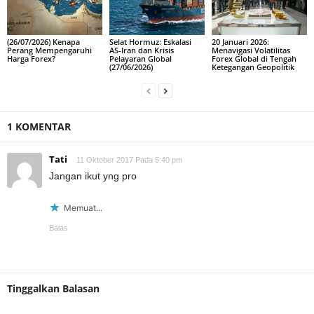
(26/07/2026) Kenapa
Selat Hormuz: Eskalasi
20 Januari 2026:
Perang Mempengaruhi
AS-Iran dan Krisis
Menavigasi Volatilitas
Harga Forex?
Pelayaran Global
Forex Global di Tengah
(27/06/2026)
Ketegangan Geopolitik
1 KOMENTAR
Tati
11 Oktober 2017 Pada 5:40 pm
Jangan ikut yng pro
Memuat...
Balas
Tinggalkan Balasan