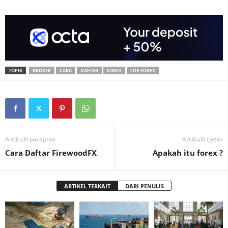
TOPIK
BROKER
CARA
DAFTAR
FOREX
LITE FOREX
Artikulli paraprak
Artikulli tjetër
Cara Daftar FirewoodFX
Apakah itu forex ?
ARTIKEL TERKAIT
DARI PENULIS