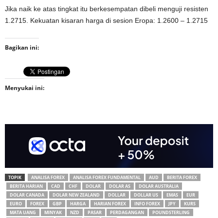
Jika naik ke atas tingkat itu berkesempatan dibeli menguji resisten
1.2715. Kekuatan kisaran harga di sesion Eropa: 1.2600 – 1.2715
Bagikan ini:
Menyukai ini:
TOPIK
ANALISA FOREX
ANALISA FOREX FUNDAMENTAL
AUD
BERITA FOREX
BERITA HARIAN
CAD
CHF
DOLAR
DOLAR AS
DOLAR AUSTRALIA
DOLAR CANADA
DOLAR NEW ZEALAND
DOLLAR
DOLLAR US
EMAS
EUR
EURO
FOREX
GBP
HARGA
HARIAN FOREX
INFO FOREX
JPY
KURS
MATA UANG
MINYAK
NZD
PASAR
PERDAGANGAN
POUNDSTERLING