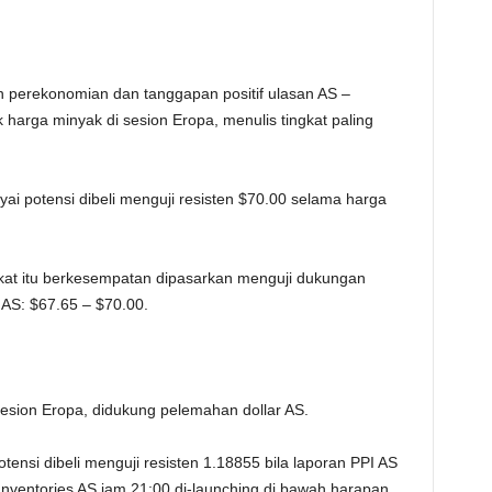
 perekonomian dan tanggapan positif ulasan AS –
 harga minyak di sesion Eropa, menulis tingkat paling
i potensi dibeli menguji resisten $70.00 selama harga
kat itu berkesempatan dipasarkan menguji dukungan
 AS: $67.65 – $70.00.
sesion Eropa, didukung pelemahan dollar AS.
nsi dibeli menguji resisten 1.18855 bila laporan PPI AS
nventories AS jam 21:00 di-launching di bawah harapan.