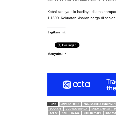
Kebalikannya bila hasilnya di atas har
1.1800. Kekuatan kisaran harga di sesion
Bagikan ini:
Menyukai ini:
TOPIK
ANALISA FOREX
ANALISA FOREX FUNDAMEN
DOLAR AS
DOLAR AUSTRALIA
DOLAR CANADA
D
FOREX
GBP
HARGA
HARIAN FOREX
INFO FO