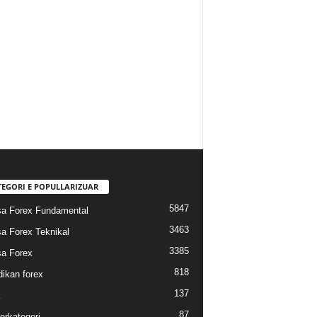
TEGORI E POPULLARIZUAR
5847
sa Forex Fundamental
3463
sa Forex Teknikal
3385
sa Forex
818
dikan forex
137
87
erkategori