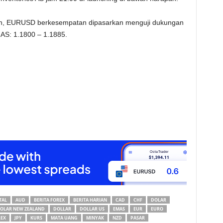
apan, EURUSD berkesempatan dipasarkan menguji dukungan
 AS: 1.1800 – 1.1885.
TAL
AUD
BERITA FOREX
BERITA HARIAN
CAD
CHF
DOLAR
OLAR NEW ZEALAND
DOLLAR
DOLLAR US
EMAS
EUR
EURO
REX
JPY
KURS
MATA UANG
MINYAK
NZD
PASAR