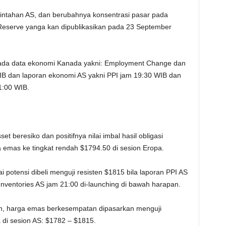
erintahan AS, dan berubahnya konsentrasi pasar pada
Reserve yanga kan dipublikasikan pada 23 September
 pada data ekonomi Kanada yakni: Employment Change dan
B dan laporan ekonomi AS yakni PPI jam 19:30 WIB dan
1:00 WIB.
t beresiko dan positifnya nilai imbal hasil obligasi
a emas ke tingkat rendah $1794.50 di sesion Eropa.
potensi dibeli menguji resisten $1815 bila laporan PPI AS
nventories AS jam 21:00 di-launching di bawah harapan.
pan, harga emas berkesempatan dipasarkan menguji
di sesion AS: $1782 – $1815.