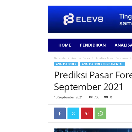
HOME
PENDIDIKAN
ANALIS
Beranda
Analisa Forex
Analisa Forex Fundament
ANALISA FOREX
ANALISA FOREX FUNDAMENTAL
Prediksi Pasar For
September 2021
10 September 2021
708
0