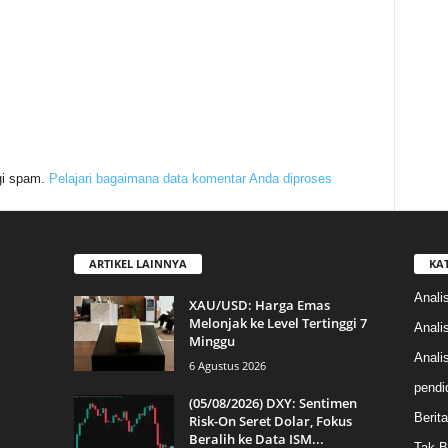
gi spam.
Pelajari bagaimana data komentar Anda diproses
ARTIKEL LAINNYA
KA
Anali
XAU/USD: Harga Emas
Melonjak ke Level Tertinggi 7
Anali
Minggu
Anali
6 Agustus 2026
pendi
(05/08/2026) DXY: Sentimen
Berita
Risk-On Seret Dolar, Fokus
Beralih ke Data ISM...
Tak B