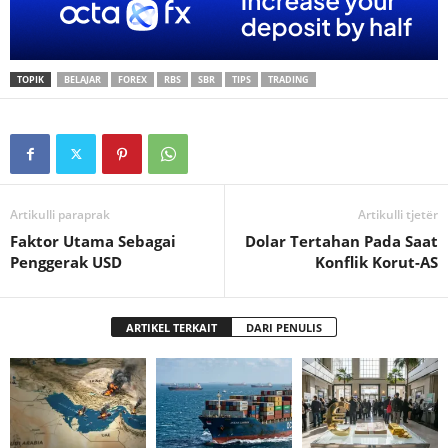
TOPIK
BELAJAR
FOREX
RBS
SBR
TIPS
TRADING
Artikulli paraprak
Artikulli tjetër
Faktor Utama Sebagai
Dolar Tertahan Pada Saat
Penggerak USD
Konflik Korut-AS
ARTIKEL TERKAIT
DARI PENULIS